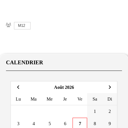
M12
CALENDRIER
Août 2026
Lu
Ma
Me
Je
Ve
Sa
Di
1
2
3
4
5
6
7
8
9