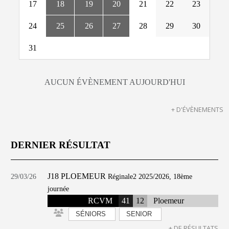
17
18
19
20
21
22
23
24
25
26
27
28
29
30
31
AUCUN ÉVÈNEMENT AUJOURD'HUI
+ D'ÉVÈNEMENTS
DERNIER RÉSULTAT
J18 PLOEMEUR
29/03/26
Réginale2 2025/2026, 18ème
journée
RCVM
41
12
Ploemeur
SÉNIORS
SENIOR
+ DE RÉSULTATS