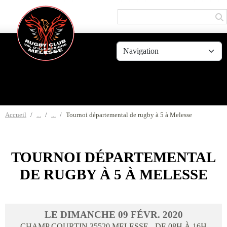
Panneau de gestion des cookies
Accueil
Tournoi départemental de rugby à 5 à Melesse
TOURNOI DÉPARTEMENTAL
DE RUGBY À 5 À MELESSE
LE
DIMANCHE
09
FÉVR.
2020
CHAMP COURTIN
35520
MELESSE
- DE 08H À 16H