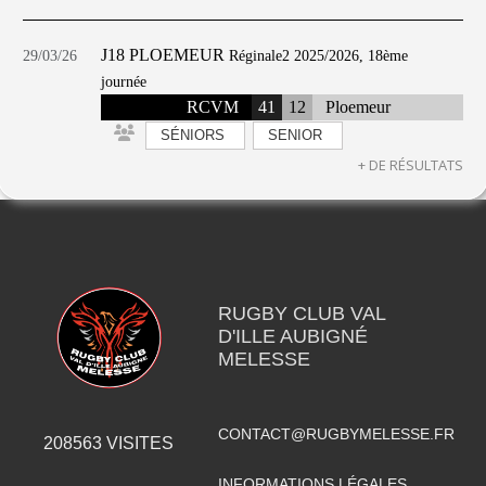
J18 PLOEMEUR
29/03/26
Réginale2 2025/2026, 18ème
journée
RCVM
41
12
Ploemeur
SÉNIORS
SENIOR
+ DE RÉSULTATS
RUGBY CLUB VAL
D'ILLE AUBIGNÉ
MELESSE
CONTACT@RUGBYMELESSE.FR
208563
VISITES
INFORMATIONS LÉGALES