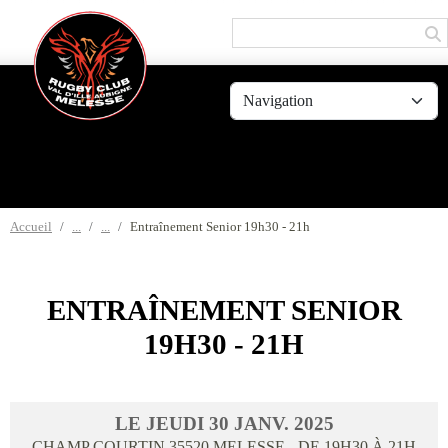
Panneau de gestion des cookies
Accueil
Entraînement Senior 19h30 - 21h
ENTRAÎNEMENT SENIOR
19H30 - 21H
LE
JEUDI
30
JANV.
2025
CHAMP COURTIN
35520
MELESSE
- DE 19H30 À 21H