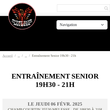
Panneau de gestion des cookies
Accueil
Entraînement Senior 19h30 - 21h
ENTRAÎNEMENT SENIOR
19H30 - 21H
LE
JEUDI
06
FÉVR.
2025
CHAMP COURTIN
35520
MELESSE
- DE 19H30 À 21H