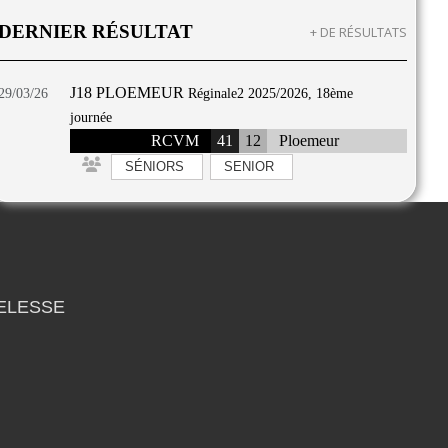
DERNIER RÉSULTAT
+ DE RÉSULTATS
J18 PLOEMEUR
29/03/26
Réginale2 2025/2026, 18ème
journée
RCVM
41
12
Ploemeur
SÉNIORS
SENIOR
MELESSE