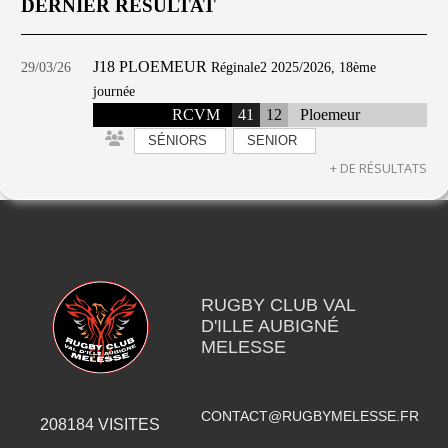
DERNIER RÉSULTAT
J18 PLOEMEUR
29/03/26
Réginale2 2025/2026, 18ème
journée
RCVM
41
12
Ploemeur
SÉNIORS
SENIOR
+ DE RÉSULTATS
RUGBY CLUB VAL
D'ILLE AUBIGNÉ
MELESSE
CONTACT@RUGBYMELESSE.FR
208184
VISITES