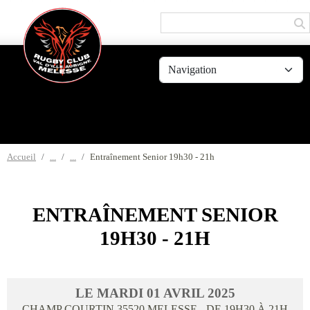
Panneau de gestion des cookies
Accueil
Entraînement Senior 19h30 - 21h
ENTRAÎNEMENT SENIOR
19H30 - 21H
LE
MARDI
01
AVRIL
2025
CHAMP COURTIN
35520
MELESSE
- DE 19H30 À 21H