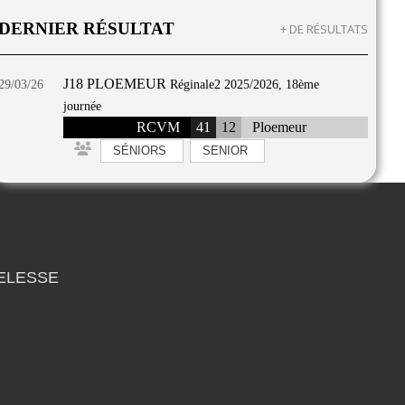
DERNIER RÉSULTAT
+ DE RÉSULTATS
J18 PLOEMEUR
29/03/26
Réginale2 2025/2026, 18ème
journée
RCVM
41
12
Ploemeur
SÉNIORS
SENIOR
MELESSE