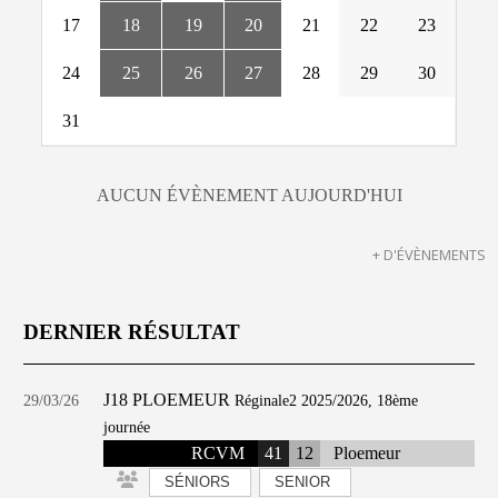
17
18
19
20
21
22
23
24
25
26
27
28
29
30
31
AUCUN ÉVÈNEMENT AUJOURD'HUI
+ D'ÉVÈNEMENTS
DERNIER RÉSULTAT
J18 PLOEMEUR
29/03/26
Réginale2 2025/2026, 18ème
journée
RCVM
41
12
Ploemeur
SÉNIORS
SENIOR