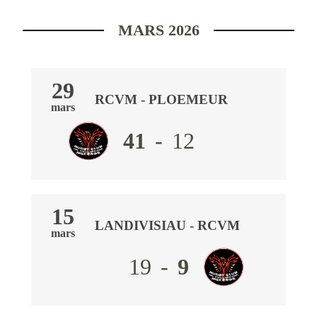
MARS 2026
29
RCVM
-
PLOEMEUR
mars
41
-
12
15
LANDIVISIAU
- RCVM
mars
19
-
9