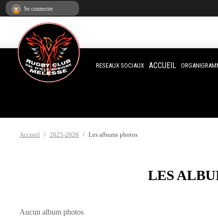
Panneau de gestion des cookies
Se connecter
ACCUEIL
RESEAUX SOCIAUX
ORGANIGRAM
Accueil
2025-2026
Les albums photos
LES ALB
Aucun album photos