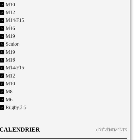
M10
M12
M14/F15
M16
M19
Senior
M19
M16
M14/F15
M12
M10
M8
M6
Rugby à 5
CALENDRIER
+ D'ÉVÈNEMENTS