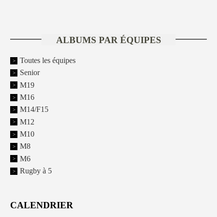
ALBUMS PAR ÉQUIPES
Toutes les équipes
Senior
M19
M16
M14/F15
M12
M10
M8
M6
Rugby à 5
CALENDRIER