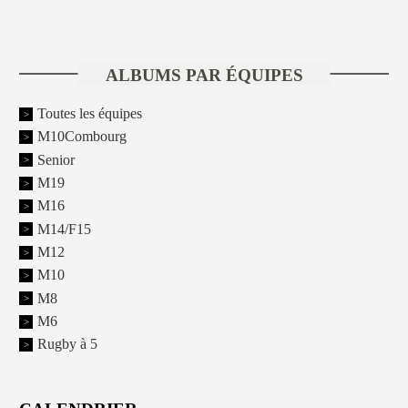
ALBUMS PAR ÉQUIPES
Toutes les équipes
M10Combourg
Senior
M19
M16
M14/F15
M12
M10
M8
M6
Rugby à 5