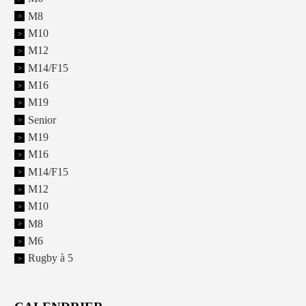
M8
M10
M12
M14/F15
M16
M19
Senior
M19
M16
M14/F15
M12
M10
M8
M6
Rugby à 5